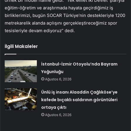
örnek bir model haline geldi. ‘Tek Millet İki Devlet’ şiarıyla
eğitim-öğretim ve araştırmada hayata geçirdiğimiz iş
birliklerimizi, bugün SOCAR Türkiye’nin destekleriyle 1200
metrekarelik alanda açılışını gerçekleştireceğimiz spor
tesisleriyle devam ediyoruz” dedi.
İlgili Makaleler
İstanbul-İzmir Otoyolu’nda Bayram
Yoğunluğu
Ağustos 6, 2026
Ünlü iş insanı Alaaddin Çağlıköse’ye
kafede bıçaklı saldırının görüntüleri
ortaya çıktı
Ağustos 6, 2026