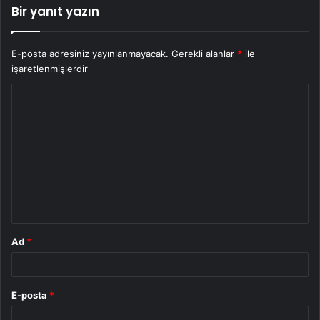
Bir yanıt yazın
E-posta adresiniz yayınlanmayacak.
Gerekli alanlar
*
ile
işaretlenmişlerdir
Y
o
r
u
m
*
Ad
*
E-posta
*