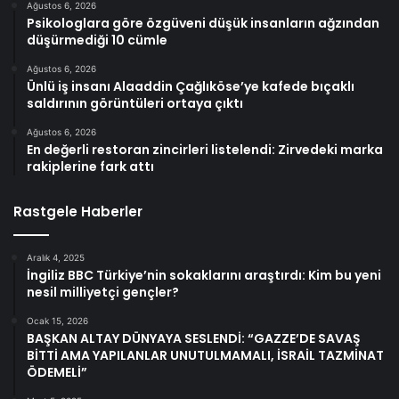
Ağustos 6, 2026
Psikologlara göre özgüveni düşük insanların ağzından
düşürmediği 10 cümle
Ağustos 6, 2026
Ünlü iş insanı Alaaddin Çağlıköse’ye kafede bıçaklı
saldırının görüntüleri ortaya çıktı
Ağustos 6, 2026
En değerli restoran zincirleri listelendi: Zirvedeki marka
rakiplerine fark attı
Rastgele Haberler
Aralık 4, 2025
İngiliz BBC Türkiye’nin sokaklarını araştırdı: Kim bu yeni
nesil milliyetçi gençler?
Ocak 15, 2026
BAŞKAN ALTAY DÜNYAYA SESLENDİ: “GAZZE’DE SAVAŞ
BİTTİ AMA YAPILANLAR UNUTULMAMALI, İSRAİL TAZMİNAT
ÖDEMELİ”