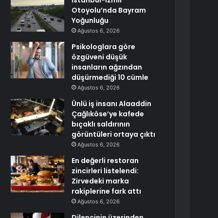
İstanbul-İzmir
Otoyolu’nda Bayram
Yoğunluğu
Ağustos 6, 2026
Psikologlara göre
özgüveni düşük
insanların ağzından
düşürmediği 10 cümle
Ağustos 6, 2026
Ünlü iş insanı Alaaddin
Çağlıköse’ye kafede
bıçaklı saldırının
görüntüleri ortaya çıktı
Ağustos 6, 2026
En değerli restoran
zincirleri listelendi:
Zirvedeki marka
rakiplerine fark attı
Ağustos 6, 2026
Dilencinin üzerinden