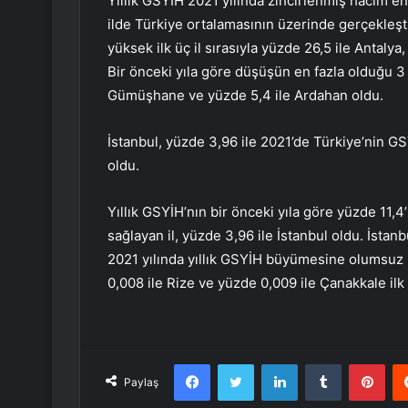
Yıllık GSYİH 2021 yılında zincirlenmiş hacim end
ilde Türkiye ortalamasının üzerinde gerçekleşti
yüksek ilk üç il sırasıyla yüzde 26,5 ile Antalya
Bir önceki yıla göre düşüşün en fazla olduğu 3 i
Gümüşhane ve yüzde 5,4 ile Ardahan oldu.
İstanbul, yüzde 3,96 ile 2021’de Türkiye’nin G
oldu.
Yıllık GSYİH’nın bir önceki yıla göre yüzde 11,4’
sağlayan il, yüzde 3,96 ile İstanbul oldu. İstanb
2021 yılında yıllık GSYİH büyümesine olumsuz k
0,008 ile Rize ve yüzde 0,009 ile Çanakkale il
Facebook
Twitter
LinkedIn
Tumblr
Pint
Paylaş