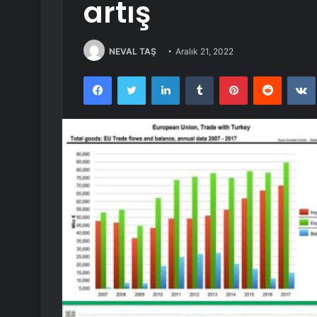
artış
NEVAL TAŞ
Aralık 21, 2022
Facebook
Twitter
LinkedIn
Tumblr
Pinterest
Reddit