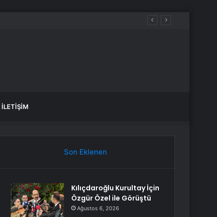
ek, sular ne zaman gelecek?
İLETIŞIM
Son Eklenen
Kılıçdaroğlu Kurultay İçin
Özgür Özel ile Görüştü
Ağustos 6, 2026