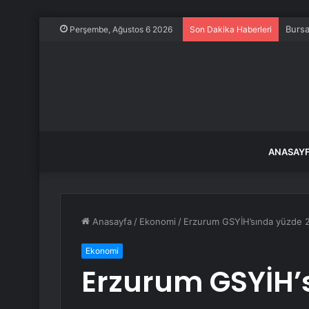
Bursa
Perşembe, Ağustos 6 2026
Son Dakika Haberleri
ANASAY
Anasayfa
/
Ekonomi
/
Erzurum GSYİH’sında yüzde 2
Ekonomi
Erzurum GSYİH’