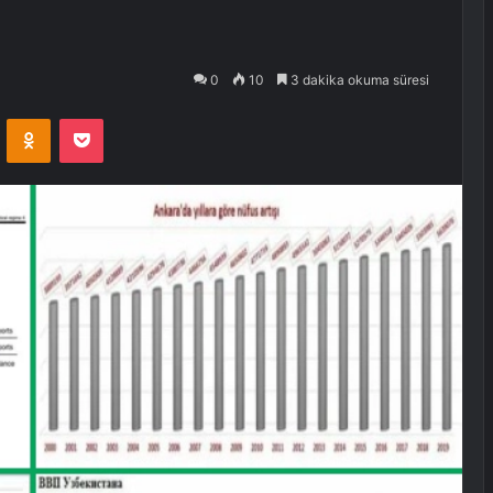
0
10
3 dakika okuma süresi
VKontakte
Odnoklassniki
Pocket