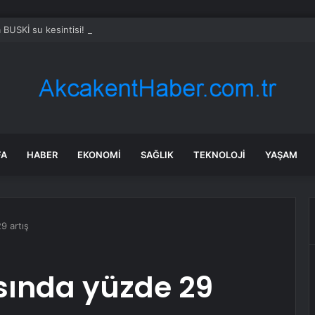
 BUSKİ su kesintisi! 20-21 Temmuz Bursa’da su kesintisi ne zaman bitec
FA
HABER
EKONOMI
SAĞLIK
TEKNOLOJI
YAŞAM
9 artış
sında yüzde 29