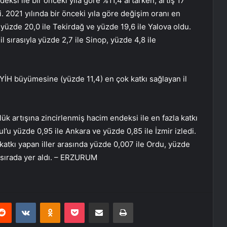
eksi ile bir önceki yıla göre %11,4 artarken, artış 17
. 2021 yılında bir önceki yıla göre değişim oranı en
, yüzde 20,0 ile Tekirdağ ve yüzde 19,6 ile Yalova oldu.
l sırasıyla yüzde 2,7 ile Sinop, yüzde 4,8 ile
SYİH büyümesine (yüzde 11,4) en çok katkı sağlayan il
lük artışına zincirlenmiş hacim endeksi ile en fazla katkı
ul’u yüzde 0,95 ile Ankara ve yüzde 0,85 ile İzmir izledi.
atkı yapan iller arasında yüzde 0,007 ile Ordu, yüzde
k sırada yer aldı. – ERZURUM
erest
Reddit
VKontakte
Odnoklassniki
Pocket
E-Posta ile paylaş
Yazdır