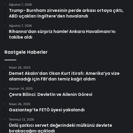
Ağustos 7, 2026
Trump- Burnham zirvesinin perde arkası ortaya çıktı,
ABD uçakları İngiltere’den havalandı
Ağustos 7, 2026
Rihanna’dan sürpriz hamle! Ankara Havalimanı’nı
takibe aldı
Rastgele Haberler
Nisan 26, 2023
Demet Akalın’dan Okan Kurt itirafı: Amerika’ya vize
alamadığı için FBI’dan temiz kağıt aldım
Haziran 14, 2025
Çevre Bilinci: Devletin ve Ailenin Görevi
Nisan 26, 2025
Gaziantep’te FETÖ üyesi yakalandı
Temmuz 13, 2026
Ünlü şarkıcı servet değerindeki mülkünü devlete
bırakacağını açıkladı