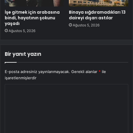
İşe gitmek için arabasına
Binaya sığdıramadıkları 13
bindi, hayatının şokunu
daireyi dışarı astılar
yaşadı
Ağustos 5, 2026
Ağustos 5, 2026
Bir yanıt yazın
E-posta adresiniz yayınlanmayacak.
Gerekli alanlar
*
ile
işaretlenmişlerdir
Y
o
r
u
m