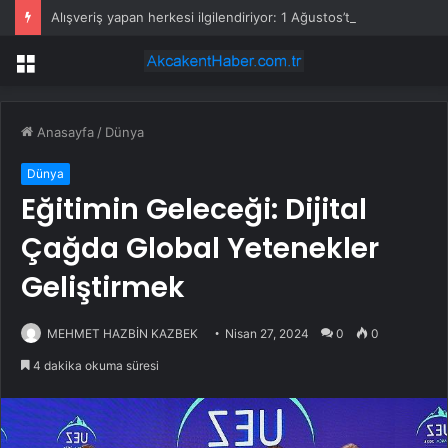
Alışveriş yapan herkesi ilgilendiriyor: 1 Ağustos’ta tüm dijital kurallar değişiyor
Menü
Anasayfa
/
Dünya
Dünya
Eğitimin Geleceği: Dijital
Çağda Global Yetenekler
Geliştirmek
MEHMET HAZBİN KAZBEK
Nisan 27, 2024
0
0
4 dakika okuma süresi