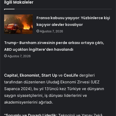
İlgili Makaleler
Fransa kabusu yaşıyor: Yüzbinlerce kişi
kaçıyor alevler kovalıyor
Ağustos 7, 2026
Trump- Burnham zirvesinin perde arkası ortaya çıktı,
ABD uçakları İngiltere’den havalandı
Ağustos 7, 2026
Capital, Ekonomist, Start Up
ve
CeoLife
dergileri
tarafından düzenlenen Uludağ Ekonomi Zirvesi (UEZ
Sapanca 2024), bu yıl 13’üncü kez Türkiye ve dünyanın
saygın siyasetçilerini, iş dünyası liderlerini ve
akademisyenlerini ağırladı.
“Sorumlu ve Duyarlı Liderlik:
Teknoloji ve Yapay Zekâ