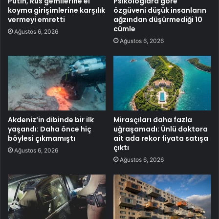
Putin, Rus gemilerine el
Psikologlara göre
koyma girişimlerine karşılık
özgüveni düşük insanların
vermeyi emretti
ağzından düşürmediği 10
cümle
Ağustos 6, 2026
Ağustos 6, 2026
Akdeniz’in dibinde bir ilk
Mirasçıları daha fazla
yaşandı: Daha önce hiç
uğraşamadı: Ünlü doktora
böylesi çıkmamıştı
ait ada rekor fiyata satışa
çıktı
Ağustos 6, 2026
Ağustos 6, 2026