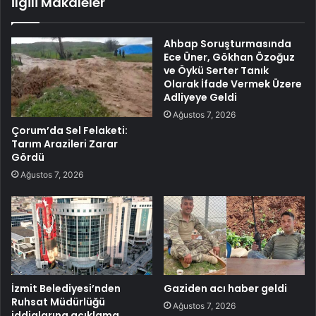
İlgili Makaleler
Ahbap Soruşturmasında
Ece Üner, Gökhan Özoğuz
ve Öykü Serter Tanık
Olarak İfade Vermek Üzere
Adliyeye Geldi
Ağustos 7, 2026
Çorum’da Sel Felaketi:
Tarım Arazileri Zarar
Gördü
Ağustos 7, 2026
İzmit Belediyesi’nden
Gaziden acı haber geldi
Ruhsat Müdürlüğü
Ağustos 7, 2026
iddialarına açıklama