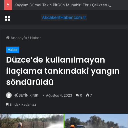
Kayyum Gürsel Tekin BirGün Muhabiri Ebru Çelik’ten özür diledi
Menü
Anasayfa
/
Haber
Haber
Düzce’de kullanılmayan
ilaçlama tankındaki yangın
söndürüldü
HÜSEYİN KINIK
Ağustos 4, 2023
0
7
Bir dakikadan az