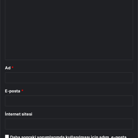
Y
o
r
u
m
*
Ad
*
E-posta
*
İnternet sitesi
Daha sonraki yorumlarımda kullanılması için adım, e-posta