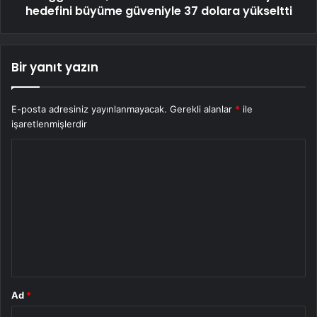
hedefini büyüme güveniyle 37 dolara yükseltti
Bir yanıt yazın
E-posta adresiniz yayınlanmayacak.
Gerekli alanlar
*
ile
işaretlenmişlerdir
Y
o
r
u
m
*
Ad
*