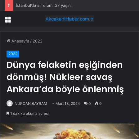
İstanbul’da sır ölüm: 37 yaşındaki kadın savcının evinde ölü bulundu!
Menü
Anasayfa
/
2022
2022
Dünya felaketin eşiğinden
dönmüş! Nükleer savaş
Ankara’da böyle önlenmiş
NURCAN BAYRAM
Mart 13, 2024
0
0
1 dakika okuma süresi