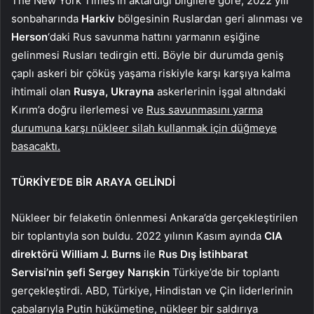
The New York Times’ın aktardığı bilgilere göre, 2022 yılı
sonbaharında
Harkiv
bölgesinin Ruslardan geri alınması ve
Herson
‘daki Rus savunma hattını yarmanın eşiğine
gelinmesi Rusları tedirgin etti. Böyle bir durumda geniş
çaplı askeri bir çöküş yaşama riskiyle karşı karşıya kalma
ihtimali olan
Rusya, Ukrayna
askerlerinin işgal altındaki
Kırım’a doğru ilerlemesi ve
Rus savunmasını yarma
durumuna karşı nükleer silah kullanmak için düğmeye
basacaktı.
TÜRKİYE’DE BİR ARAYA GELİNDİ
Nükleer bir felaketin önlenmesi Ankara’da gerçekleştirilen
bir toplantıyla son buldu. 2022 yılının Kasım ayında
CIA
direktörü William J. Burns
ile
Rus Dış İstihbarat
Servisi’nin şefi Sergey Narışkin
Türkiye’de bir toplantı
gerçekleştirdi. ABD, Türkiye, Hindistan ve Çin liderlerinin
çabalarıyla Putin hükümetine, nükleer bir saldırıya