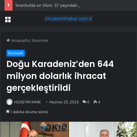
İstanbul’da sır ölüm: 37 yaşındaki kadın savcının evinde ölü bulundu!
Menü
Anasayfa
/
Ekonomi
Ekonomi
Doğu Karadeniz’den 644
milyon dolarlık ihracat
gerçekleştirildi
HÜSEYİN KINIK
Haziran 25, 2023
0
4
1 dakika okuma süresi