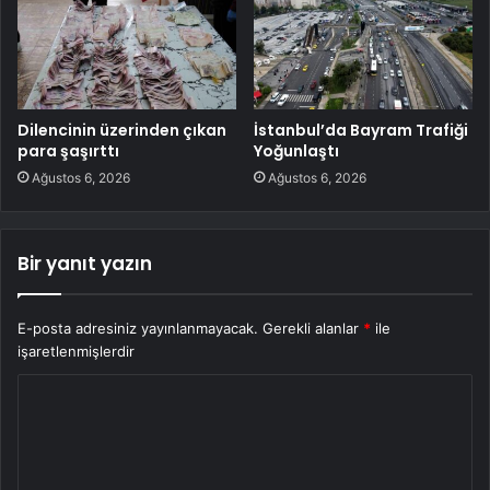
Dilencinin üzerinden çıkan
İstanbul’da Bayram Trafiği
para şaşırttı
Yoğunlaştı
Ağustos 6, 2026
Ağustos 6, 2026
Bir yanıt yazın
E-posta adresiniz yayınlanmayacak.
Gerekli alanlar
*
ile
işaretlenmişlerdir
Y
o
r
u