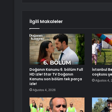
İlgili Makaleler
Doğanın Kanunu 6. bölüm Full
İstanbul Be
HD izle! Star TV Doğanın
coşkusu şe
Kanunu son bölüm tek parça
Ağustos 4, 
izle!
Ağustos 4, 2026