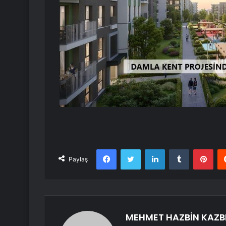
Facebook
Twitter
LinkedIn
Tumblr
Pint
Paylaş
MEHMET HAZBİN KAZB