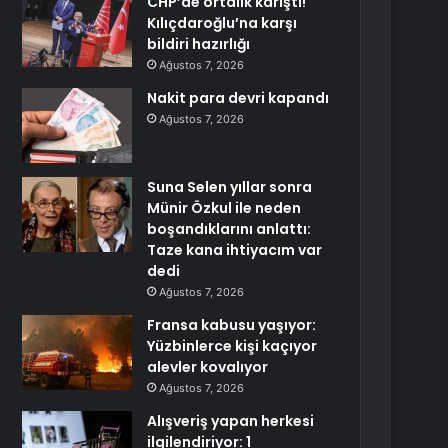
CHP’de ortalık karıştı!
Kılıçdaroğlu’na karşı
bildiri hazırlığı
Ağustos 7, 2026
Nakit para devri kapandı
Ağustos 7, 2026
Suna Selen yıllar sonra
Münir Özkul ile neden
boşandıklarını anlattı:
Taze kana ihtiyacım var
dedi
Ağustos 7, 2026
Fransa kabusu yaşıyor:
Yüzbinlerce kişi kaçıyor
alevler kovalıyor
Ağustos 7, 2026
Alışveriş yapan herkesi
ilgilendiriyor: 1