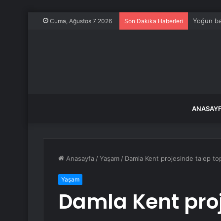
MSI da ek
Cuma, Ağustos 7 2026
Son Dakika Haberleri
ANASAY
Anasayfa
/
Yaşam
/
Damla Kent projesinde talep to
Yaşam
Damla Kent proj