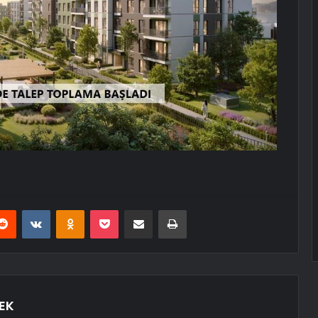
erest
Reddit
VKontakte
Odnoklassniki
Pocket
E-Posta ile paylaş
Yazdır
EK