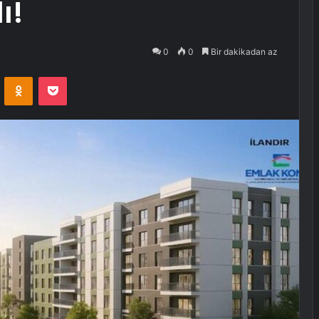
ı!
0
0
Bir dakikadan az
VKontakte
Odnoklassniki
Pocket