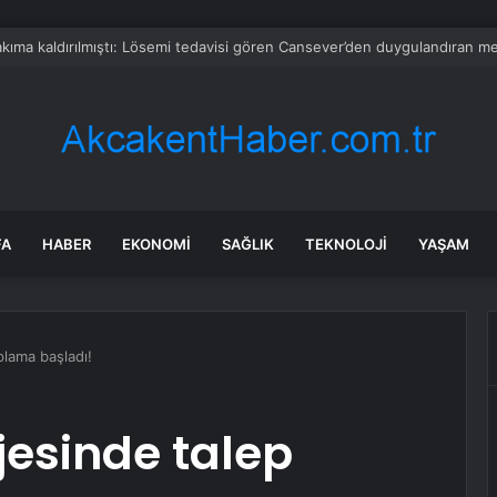
ran kartlarına zam yaptı: Fiyatlar yüzde 20’den fazla artıyor
FA
HABER
EKONOMI
SAĞLIK
TEKNOLOJI
YAŞAM
plama başladı!
esinde talep