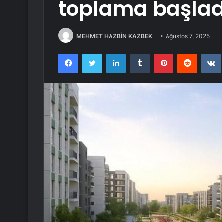
toplama başlad
MEHMET HAZBİN KAZBEK
Ağustos 7, 2025
Facebook
Twitter
LinkedIn
Tumblr
Pinterest
Reddit