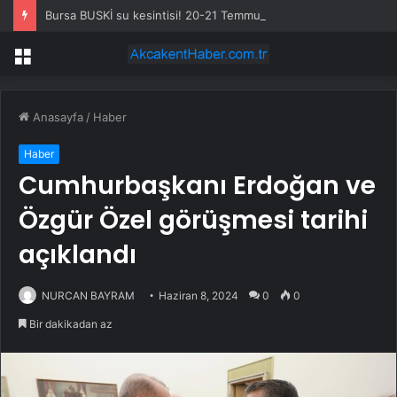
Bursa BUSKİ su kesintisi! 20-21 Temmuz Bursa’da su kesintisi ne zaman bitecek, sular ne zaman gelecek?
Menü
Anasayfa
/
Haber
Haber
Cumhurbaşkanı Erdoğan ve
Özgür Özel görüşmesi tarihi
açıklandı
NURCAN BAYRAM
Haziran 8, 2024
0
0
Bir dakikadan az