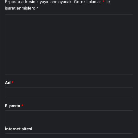
E-posta adresiniz yayınlanmayacak.
Gerekli alanlar
*
ile
işaretlenmişlerdir
Y
o
r
u
m
*
Ad
*
E-posta
*
İnternet sitesi