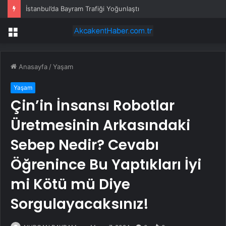
İstanbul’da Bayram Trafiği Yoğunlaştı
Menü
Anasayfa
/
Yaşam
Yaşam
Çin’in İnsansı Robotlar
Üretmesinin Arkasındaki
Sebep Nedir? Cevabı
Öğrenince Bu Yaptıkları İyi
mi Kötü mü Diye
Sorgulayacaksınız!