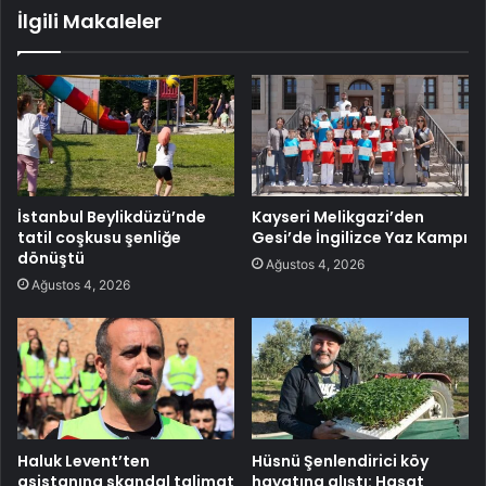
İlgili Makaleler
İstanbul Beylikdüzü’nde
Kayseri Melikgazi’den
tatil coşkusu şenliğe
Gesi’de İngilizce Yaz Kampı
dönüştü
Ağustos 4, 2026
Ağustos 4, 2026
Haluk Levent’ten
Hüsnü Şenlendirici köy
asistanına skandal talimat
hayatına alıştı: Hasat