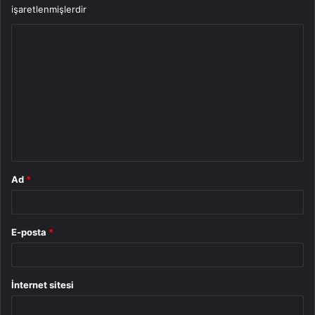
işaretlenmişlerdir
Y
o
r
u
m
*
Ad
*
E-posta
*
İnternet sitesi