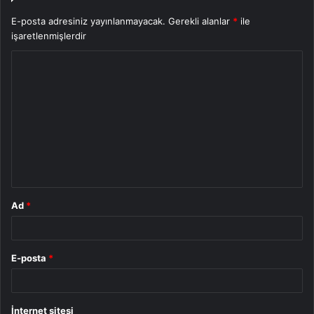
E-posta adresiniz yayınlanmayacak.
Gerekli alanlar
*
ile
işaretlenmişlerdir
Y
o
r
u
m
*
Ad
*
E-posta
*
İnternet sitesi