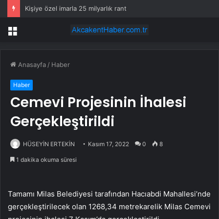
Kişiye özel imarla 25 milyarlık rant
Menü
Anasayfa
/
Haber
Haber
Cemevi Projesinin İhalesi
Gerçekleştirildi
HÜSEYİN ERTEKİN
Kasım 17, 2022
0
8
1 dakika okuma süresi
Tamamı Milas Belediyesi tarafından Hacıabdi Mahallesi’nde
gerçekleştirilecek olan 1268,34 metrekarelik Milas Cemevi