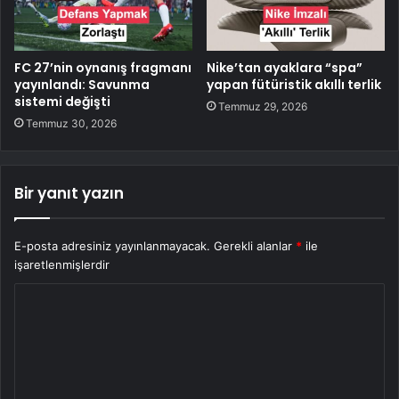
FC 27’nin oynanış fragmanı
Nike’tan ayaklara “spa”
yayınlandı: Savunma
yapan fütüristik akıllı terlik
sistemi değişti
Temmuz 29, 2026
Temmuz 30, 2026
Bir yanıt yazın
E-posta adresiniz yayınlanmayacak.
Gerekli alanlar
*
ile
işaretlenmişlerdir
Y
o
r
u