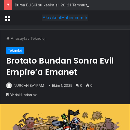
Bursa BUSKİ su kesintisi! 20-21 Temmuz Bursa’da su kesintisi ne zaman bitecek, sular ne zaman gelecek?
Menü
Anasayfa
/
Teknoloji
Teknoloji
Brotato Bundan Sonra Evil
Empire’a Emanet
NURCAN BAYRAM
Ekim 1, 2025
0
0
Bir dakikadan az