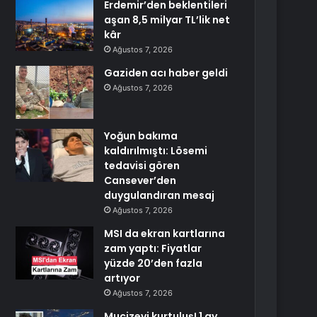
Erdemir’den beklentileri
aşan 8,5 milyar TL’lik net
kâr
Ağustos 7, 2026
Gaziden acı haber geldi
Ağustos 7, 2026
Yoğun bakıma
kaldırılmıştı: Lösemi
tedavisi gören
Cansever’den
duygulandıran mesaj
Ağustos 7, 2026
MSI da ekran kartlarına
zam yaptı: Fiyatlar
yüzde 20’den fazla
artıyor
Ağustos 7, 2026
Mucizevi kurtuluş! 1 ay