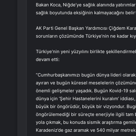
Bakan Koca, Niğde’ye sağlık alanında yatırımlar
sağlık boyutunda eksiğinin kalmayacağını belirt
AK Parti Genel Başkan Yardımcısı Çiğdem Karaa
sorunların çözümünde Türkiye’nin ne kadar kıym
Türkiye’nin yeni yüzyılını birlikte şekillendirme
devam etti:
“Cumhurbaşkanımızı bugün dünya lideri olarak 
ayıran ve bugün küresel meselelerin çözümünd
önemli gelişmeler yaşadık. Bugün Kovid-19 salg
dünya için ‘Şehir Hastanelerini kuralım’ iddiası,
büyük bir öngörüdür, büyük bir vizyondur. Bug
öngörülemediği bir süreçte enerjiyle ilgili tam
yola çıkmak, bu konuda sismik araştırma gemile
Karadeniz’de gaz aramak ve 540 milyar metreküp 