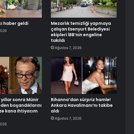
ı haber geldi
Mezarlık temizliği yapmaya
çalışan Esenyurt Belediyesi
2026
ekipleri İBB’nin engeline
takıldı
Ağustos 7, 2026
yıllar sonra Münir
Rihanna’dan sürpriz hamle!
neden boşandıklarını
Ankara Havalimanı’nı takibe
aze kana ihtiyacım
aldı
Ağustos 7, 2026
2026