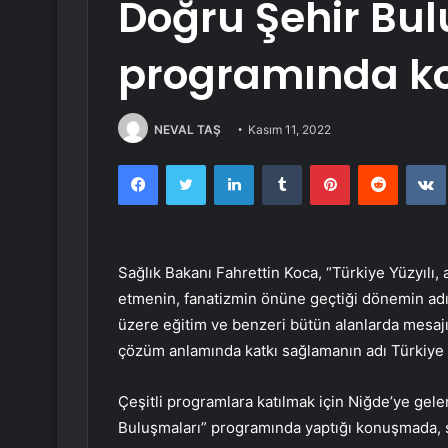
Doğru Şehir Bu
programında ko
NEVAL TAŞ
Kasım 11, 2022
Facebook
Twitter
LinkedIn
Tumblr
Pinterest
Reddit
Sağlık Bakanı Fahrettin Koca, “Türkiye Yüzyılı,
etmenin, fanatizmin önüne geçtiği dönemin adı.
üzere eğitim ve benzeri bütün alanlarda mesajı
çözüm anlamında katkı sağlamanın adı Türkiye Yü
Çeşitli programlara katılmak için Niğde’ye gel
Buluşmaları” programında yaptığı konuşmada, s