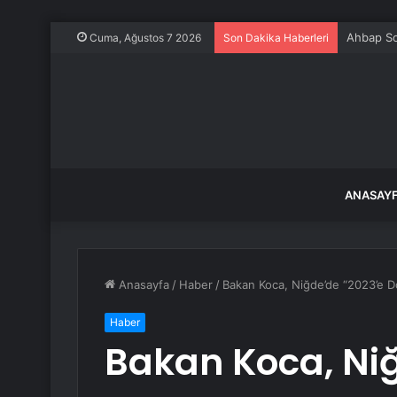
Ahbap So
Cuma, Ağustos 7 2026
Son Dakika Haberleri
ANASAY
Anasayfa
/
Haber
/
Bakan Koca, Niğde’de “2023’e D
Haber
Bakan Koca, Ni