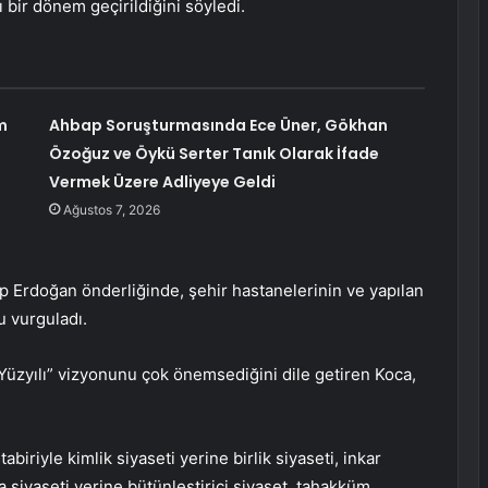
ı bir dönem geçirildiğini söyledi.
m
Ahbap Soruşturmasında Ece Üner, Gökhan
Özoğuz ve Öykü Serter Tanık Olarak İfade
Vermek Üzere Adliyeye Geldi
Ağustos 7, 2026
 Erdoğan önderliğinde, şehir hastanelerinin ve yapılan
u vurguladı.
Yüzyılı” vizyonunu çok önemsediğini dile getiren Koca,
iriyle kimlik siyaseti yerine birlik siyaseti, inkar
 siyaseti yerine bütünleştirici siyaset, tahakküm