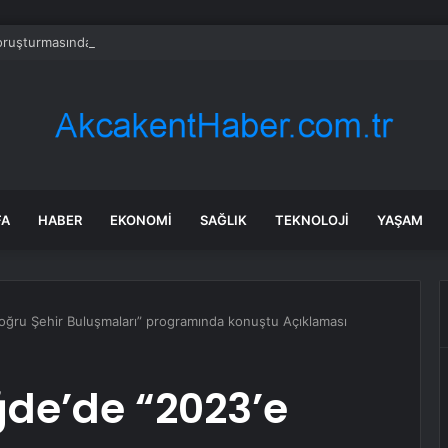
ruşturmasında Ece Üner, Gökhan Özoğuz ve Öykü Serter Tanık Olarak İ
FA
HABER
EKONOMI
SAĞLIK
TEKNOLOJI
YAŞAM
oğru Şehir Buluşmaları” programında konuştu Açıklaması
ğde’de “2023’e