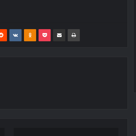
erest
Reddit
VKontakte
Odnoklassniki
Pocket
E-Posta ile paylaş
Yazdır