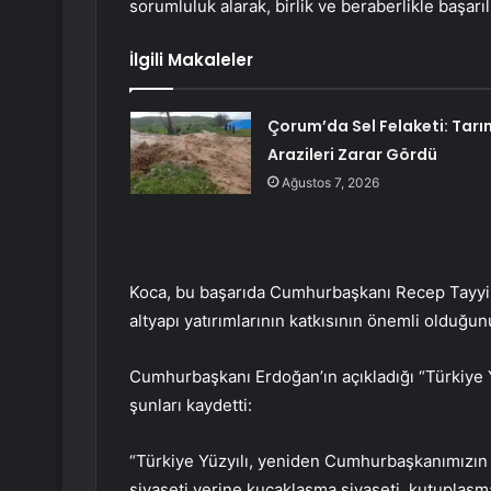
sorumluluk alarak, birlik ve beraberlikle başarıl
İlgili Makaleler
Çorum’da Sel Felaketi: Tarı
Arazileri Zarar Gördü
Ağustos 7, 2026
Koca, bu başarıda Cumhurbaşkanı Recep Tayyip
altyapı yatırımlarının katkısının önemli olduğun
Cumhurbaşkanı Erdoğan’ın açıkladığı “Türkiye 
şunları kaydetti:
“Türkiye Yüzyılı, yeniden Cumhurbaşkanımızın tab
siyaseti yerine kucaklaşma siyaseti, kutuplaşma