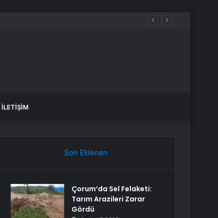
fade Vermek Üzere Adliyeye Geldi
İLETIŞIM
Son Eklenen
Çorum’da Sel Felaketi:
Tarım Arazileri Zarar
Gördü