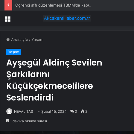
Öğrenci affı düzenlemesi TBMM’de kabul edildi
Menü
Anasayfa
/
Yaşam
Yaşam
Ayşegül Aldinç Sevilen
Şarkılarını
Küçükçekmecelilere
Seslendirdi
NEVAL TAŞ
Şubat 15, 2024
0
2
1 dakika okuma süresi