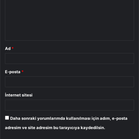
r
u
m
*
Ad
*
E-posta
*
İnternet sitesi
Daha sonraki yorumlarımda kullanılması için adım, e-posta
adresim ve site adresim bu tarayıcıya kaydedilsin.