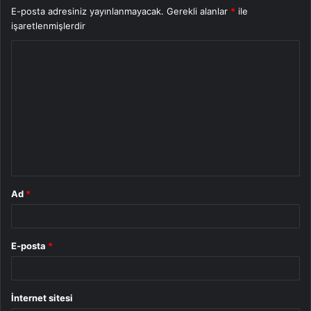
E-posta adresiniz yayınlanmayacak.
Gerekli alanlar
*
ile
işaretlenmişlerdir
Y
o
r
u
m
*
Ad
*
E-posta
*
İnternet sitesi