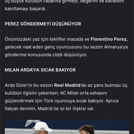
üç büyük kulübün radarına girmeyi, değerini ve kalitesini
kanıtlamayı başardı.
PEREZ GÖNDERMEYİ DÜŞÜNÜYOR
Önümüzdeki yaz için teklifler masada ve
Florentino Perez
,
gelecek vaat eden genç oyuncusunu bu sezon Almanya’ya
gönderme konusunda ciddi düşünüyor.
MILAN ARDA’YA SICAK BAKIYOR
Arda Güler’in bu sezon
Real Madrid
‘de az şans bulması üç
kulübün ilgisini çekerken; AC Milan orta sahasını
güçlendirmek için Türk oyuncuya sıcak bakıyor. Ayrıca
İtalyan devinin, Madrid ile iyi bir ilişkisi var.