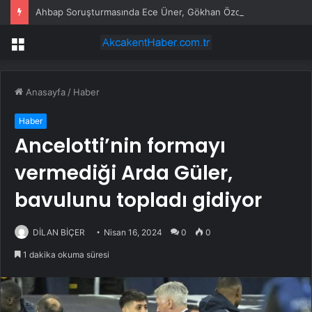
Ahbap Soruşturmasında Ece Üner, Gökhan Özoğuz ve Öykü Serter Tanık Olarak İfade Vermek Üzere Adliyeye Geldi
Menü
Anasayfa
/
Haber
Haber
Ancelotti’nin formayı
vermediği Arda Güler,
bavulunu topladı gidiyor
DİLAN BİÇER
Nisan 16, 2024
0
0
1 dakika okuma süresi