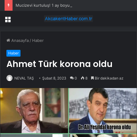
Mucizevi kurtuluş! 1 ay boyunca okyanusta sürüklendi, ‘her şey bitti’ derken…
Menü
Anasayfa
/
Haber
Haber
Ahmet Türk korona oldu
NEVAL TAŞ
Şubat 8, 2023
0
8
Bir dakikadan az