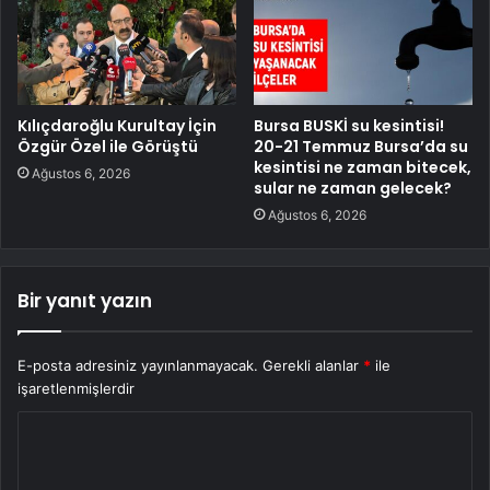
Kılıçdaroğlu Kurultay İçin
Bursa BUSKİ su kesintisi!
Özgür Özel ile Görüştü
20-21 Temmuz Bursa’da su
kesintisi ne zaman bitecek,
Ağustos 6, 2026
sular ne zaman gelecek?
Ağustos 6, 2026
Bir yanıt yazın
E-posta adresiniz yayınlanmayacak.
Gerekli alanlar
*
ile
işaretlenmişlerdir
Y
o