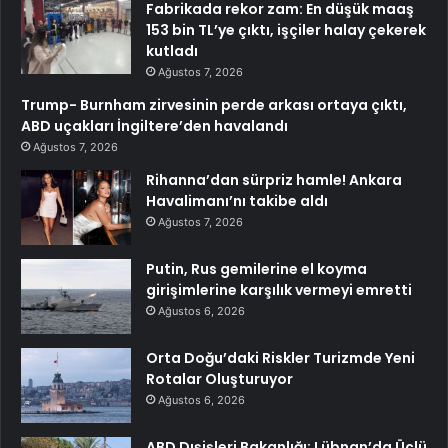
Fabrikada rekor zam: En düşük maaş
153 bin TL’ye çıktı, işçiler halay çekerek
kutladı
Ağustos 7, 2026
Trump- Burnham zirvesinin perde arkası ortaya çıktı,
ABD uçakları İngiltere’den havalandı
Ağustos 7, 2026
Rihanna’dan sürpriz hamle! Ankara
Havalimanı’nı takibe aldı
Ağustos 7, 2026
Putin, Rus gemilerine el koyma
girişimlerine karşılık vermeyi emretti
Ağustos 6, 2026
Orta Doğu’daki Riskler Turizmde Yeni
Rotalar Oluşturuyor
Ağustos 6, 2026
ABD Dışişleri Bakanlığı: Lübnan’da Üçlü