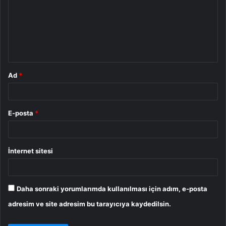
r
u
m
*
Ad
*
E-posta
*
İnternet sitesi
Daha sonraki yorumlarımda kullanılması için adım, e-posta
adresim ve site adresim bu tarayıcıya kaydedilsin.