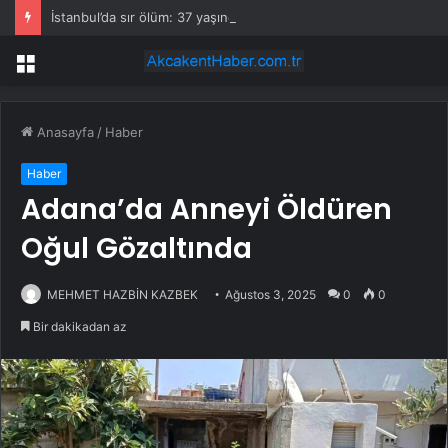
İstanbul’da sır ölüm: 37 yaşındaki kadın savcının evinde ölü bulundu!
Menü
Anasayfa
/
Haber
Haber
Adana’da Anneyi Öldüren
Oğul Gözaltında
MEHMET HAZBİN KAZBEK
Ağustos 3, 2025
0
0
Bir dakikadan az