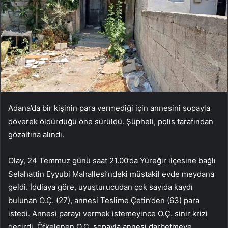
Adana’da bir kişinin para vermediği için annesini sopayla
döverek öldürdüğü öne sürüldü. Şüpheli, polis tarafından
gözaltına alındı.
Olay, 24 Temmuz günü saat 21.00’da Yüreğir ilçesine bağlı
Selahattin Eyyubi Mahallesi’ndeki müstakil evde meydana
geldi. İddiaya göre, uyuşturucudan çok sayıda kaydı
bulunan O.Ç. (27), annesi Teslime Çetin’den (63) para
istedi. Annesi parayı vermek istemeyince O.Ç. sinir krizi
geçirdi. Öfkelenen O.Ç. sopayla annesi darbetmeye