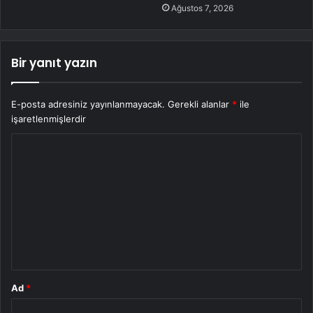
Ağustos 7, 2026
Bir yanıt yazın
E-posta adresiniz yayınlanmayacak.
Gerekli alanlar
*
ile
işaretlenmişlerdir
Y
o
r
u
m
*
Ad
*