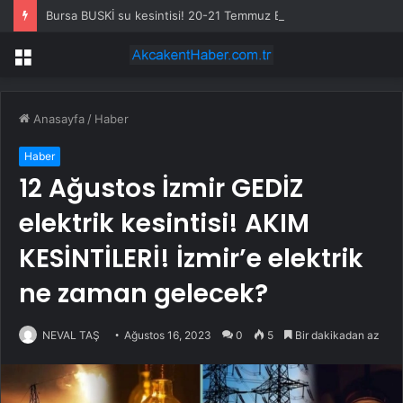
Bursa BUSKİ su kesintisi! 20-21 Temmuz Bursa’da su kesintisi ne zaman bitecek, sular ne zaman gelecek?
Menü
Anasayfa
/
Haber
Haber
12 Ağustos İzmir GEDİZ
elektrik kesintisi! AKIM
KESİNTİLERİ! İzmir’e elektrik
ne zaman gelecek?
NEVAL TAŞ
Ağustos 16, 2023
0
5
Bir dakikadan az