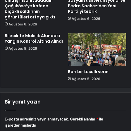
Ünlü iş insanı Alaaddin
Sosyalist Enteransyonal ve
Çağlıköse’ye kafede
Pedro Sachez’den Yeni
bıçaklı saldırının
Parti’yi tebrik
görüntüleri ortaya çıktı
Ağustos 6, 2026
Ağustos 6, 2026
Bilecik’te Makilik Alandaki
Yangın Kontrol Altına Alındı
Ağustos 5, 2026
Bari bir teselli verin
Ağustos 5, 2026
Bir yanıt yazın
E-posta adresiniz yayınlanmayacak.
Gerekli alanlar
*
ile
işaretlenmişlerdir