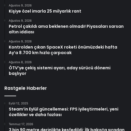
Ağustos 9, 2026
Kişiye özel imarla 25 milyarlık rant
Ağustos 9, 2026
Petrol çakıldı ama beklenen olmadı! Piyasaları sarsan
altın iddiası
Ağustos 9, 2026
Kontrolden çıkan SpaceX roketi önümüzdeki hafta
Ay’a 8.700 km hızla çarpacak
Ağustos 8, 2026
ÖTV’ye çekiş sistemi ayarı, aday sürücü dönemi
başlıyor
Rastgele Haberler
Eylül 12, 2025
Steam’in Eylül güncellemesi: FPS iyileştirmeleri, yeni
özellikler ve daha fazlası
Temmuz 17, 2026
3 bin 90 metre derinlikte keşfedildi: İlk bakışta sıradan