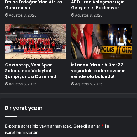
Emine Erdoğan’dan Afrika
ABD-Iran Anlaşması için
Günü mesajı
Gelişmeler Bekleniyor
Ağustos 8, 2026
Ağustos 8, 2026
Gaziantep, Yeni Spor
İstanbul’da sır ölüm: 37
Salonu’nda Voleybol
yaşındaki kadın savcının
Şampiyonası Düzenledi
evinde ölü bulundu!
Ağustos 8, 2026
Ağustos 8, 2026
Bir yanıt yazın
E-posta adresiniz yayınlanmayacak.
Gerekli alanlar
*
ile
işaretlenmişlerdir