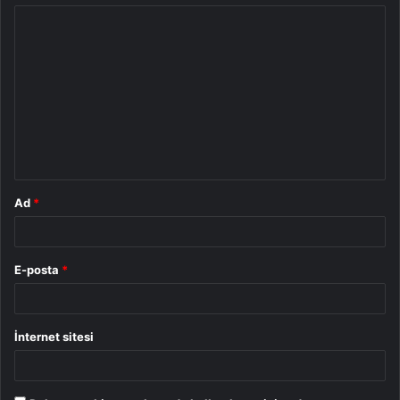
Y
o
r
u
m
*
Ad
*
E-posta
*
İnternet sitesi